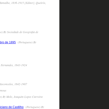
Ramalho, 1836-1915 [Editor], Queirós,
e) By Sociedade de Geografia de
(Portuguese) By
bro de 1895
o Fernandes, 1843-1924
Vasconcelos, 1842-1907
ymous
e) By Melo, Joaquim Lopes Carreira
(Portuguese) By
iciano de Castilho