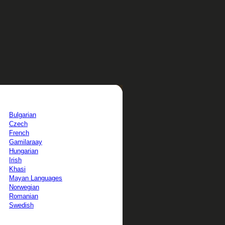
Bulgarian
Czech
French
Gamilaraay
Hungarian
Irish
Khasi
Mayan Languages
Norwegian
Romanian
Swedish