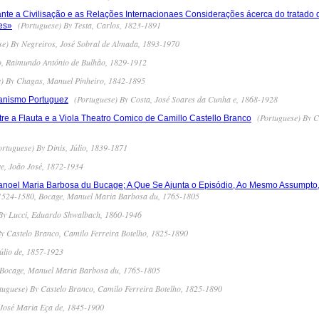
rante a Civilisação e as Relações Internacionaes Considerações ácerca do tratado
(Portuguese) By Testa, Carlos, 1823-1891
es»
e) By Negreiros, José Sobral de Almada, 1893-1970
o, Raimundo António de Bulhão, 1829-1912
) By Chagas, Manuel Pinheiro, 1842-1895
(Portuguese) By Costa, José Soares da Cunha e, 1868-1928
tianismo Portuguez
(Portuguese) By C
e a Flauta e a Viola Theatro Comico de Camillo Castello Branco
rtuguese) By Dinis, Júlio, 1839-1871
e, João José, 1872-1934
Manoel Maria Barbosa du Bucage; A Que Se Ajunta o Episódio, Ao Mesmo Assumpto
 1524-1580, Bocage, Manuel Maria Barbosa du, 1765-1805
By Lucci, Eduardo Shwalbach, 1860-1946
y Castelo Branco, Camilo Ferreira Botelho, 1825-1890
úlio de, 1857-1923
 Bocage, Manuel Maria Barbosa du, 1765-1805
tuguese) By Castelo Branco, Camilo Ferreira Botelho, 1825-1890
 José Maria Eça de, 1845-1900