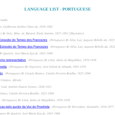
LANGUAGE LIST - PORTUGUESE
rnaldo
o, Guilherme Avelino Chave de, 1839-1882
) By Stolz, Mme. de, Bayard, Émile Antoine, 1837-1891 [Illustrator]
(Portuguese) By Silva, Luiz Augusto Rebello da, 182
 Episodio do Tempo dos Francezes
(Portuguese) By Silva, Luiz Augusto Rebello da, 182
 Episodio do Tempo dos Francezes
By Queirós, José Maria Eça de, 1845-1900
(Portuguese) By Lima, Jaime de Magalhães, 1859-1936
rno representativo
(Portuguese) By Negreiros, José Sobral de Almada, 1893-1970
boeta
(Portuguese) By Castelo Branco, Camilo Ferreira Botelho, 1825-1890
ão
 Campos, Alfredo
y Leal, António Duarte Gomes, 1848-1921
Branco, Camilo Ferreira Botelho, 1825-1890
(Portuguese) By Lima, Jaime de Magalhães, 1859-1936
(Portuguese) By Herculano, Alexandre, 1810-1877
icas pelo auctor da Voz do Propheta
uese) By Queirós, José Maria Eça de, 1845-1900