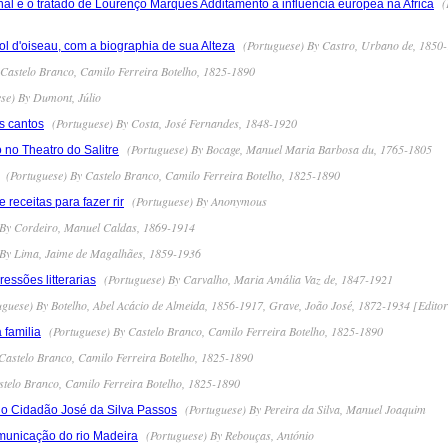
(
cional e o tratado de Lourenço Marques Additamento á influencia europea na Africa
(Portuguese) By Castro, Urbano de, 1850
vol d'oiseau, com a biographia de sua Alteza
Castelo Branco, Camilo Ferreira Botelho, 1825-1890
se) By Dumont, Júlio
(Portuguese) By Costa, José Fernandes, 1848-1920
s cantos
(Portuguese) By Bocage, Manuel Maria Barbosa du, 1765-1805
 no Theatro do Salitre
(Portuguese) By Castelo Branco, Camilo Ferreira Botelho, 1825-1890
(Portuguese) By Anonymous
receitas para fazer rir
 By Cordeiro, Manuel Caldas, 1869-1914
 By Lima, Jaime de Magalhães, 1859-1936
(Portuguese) By Carvalho, Maria Amália Vaz de, 1847-1921
ssões litterarias
guese) By Botelho, Abel Acácio de Almeida, 1856-1917, Grave, João José, 1872-1934 [Editor
(Portuguese) By Castelo Branco, Camilo Ferreira Botelho, 1825-1890
familia
Castelo Branco, Camilo Ferreira Botelho, 1825-1890
stelo Branco, Camilo Ferreira Botelho, 1825-1890
(Portuguese) By Pereira da Silva, Manuel Joaquim
o Cidadão José da Silva Passos
(Portuguese) By Rebouças, António
municação do rio Madeira