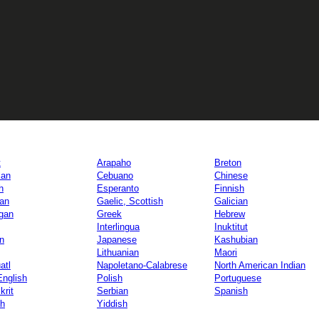
t
Arapaho
Breton
lan
Cebuano
Chinese
h
Esperanto
Finnish
ian
Gaelic, Scottish
Galician
gan
Greek
Hebrew
Interlingua
Inuktitut
an
Japanese
Kashubian
Lithuanian
Maori
atl
Napoletano-Calabrese
North American Indian
English
Polish
Portuguese
krit
Serbian
Spanish
h
Yiddish