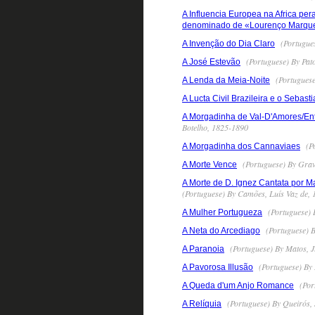
A Influencia Europea na Africa pe
denominado de «Lourenço Marqu
(Portugues
A Invenção do Dia Claro
(Portuguese) By Pat
A José Estevão
(Portuguese
A Lenda da Meia-Noite
A Lucta Civil Brazileira e o Sebas
A Morgadinha de Val-D'Amores/Entr
Botelho, 1825-1890
(Po
A Morgadinha dos Cannaviaes
(Portuguese) By Grav
A Morte Vence
A Morte de D. Ignez Cantata por 
(Portuguese) By Camões, Luís Vaz de,
(Portuguese) 
A Mulher Portugueza
(Portuguese) B
A Neta do Arcediago
(Portuguese) By Matos, J
A Paranoia
(Portuguese) By
A Pavorosa Illusão
(Por
A Queda d'um Anjo Romance
(Portuguese) By Queirós,
A Relíquia