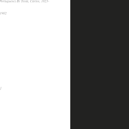
Portuguese) By Testa, Carlos, 1823-
-1902
]