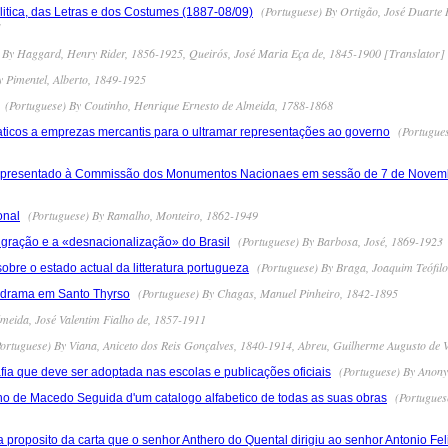
(Portuguese) By Ortigão, José Duarte 
itica, das Letras e dos Costumes (1887-08/09)
]
 By Haggard, Henry Rider, 1856-1925, Queirós, José Maria Eça de, 1845-1900 [Translator]
 Pimentel, Alberto, 1849-1925
(Portuguese) By Coutinho, Henrique Ernesto de Almeida, 1788-1868
(Portugues
aticos a emprezas mercantis para o ultramar representações ao governo
 apresentado à Commissão dos Monumentos Nacionaes em sessão de 7 de Novem
(Portuguese) By Ramalho, Monteiro, 1862-1949
onal
(Portuguese) By Barbosa, José, 1869-1923
migração e a «desnacionalização» do Brasil
(Portuguese) By Braga, Joaquim Teófil
sobre o estado actual da litteratura portugueza
(Portuguese) By Chagas, Manuel Pinheiro, 1842-1895
odrama em Santo Thyrso
meida, José Valentim Fialho de, 1857-1911
ortuguese) By Viana, Aniceto dos Reis Gonçalves, 1840-1914, Abreu, Guilherme Augusto de 
(Portuguese) By Anon
fia que deve ser adoptada nas escolas e publicações oficiais
(Portugues
ho de Macedo Seguida d'um catalogo alfabetico de todas as suas obras
proposito da carta que o senhor Anthero do Quental dirigiu ao senhor Antonio Fel