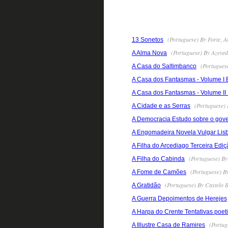
(Portuguese) By Forte, A
13 Sonetos
(Portuguese) By Azeved
A Alma Nova
(Portuguese
A Casa do Saltimbanco
A Casa dos Fantasmas - Volume I
A Casa dos Fantasmas - Volume II
(Portuguese) 
A Cidade e as Serras
A Democracia Estudo sobre o gove
A Engomadeira Novela Vulgar Lis
A Filha do Arcediago Terceira Ediç
(Portuguese) By
A Filha do Cabinda
(Portuguese) B
A Fome de Camões
(Portuguese) By Castelo 
A Gratidão
A Guerra Depoimentos de Herejes
A Harpa do Crente Tentativas poet
(Portug
A Illustre Casa de Ramires