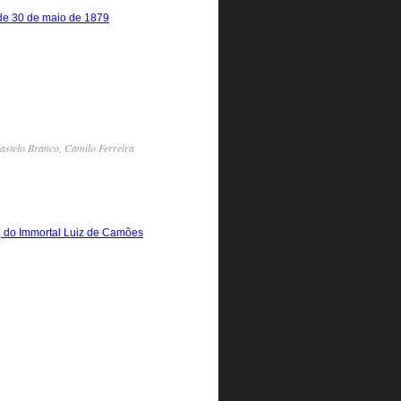
 de 30 de maio de 1879
astelo Branco, Camilo Ferreira
, do Immortal Luiz de Camões