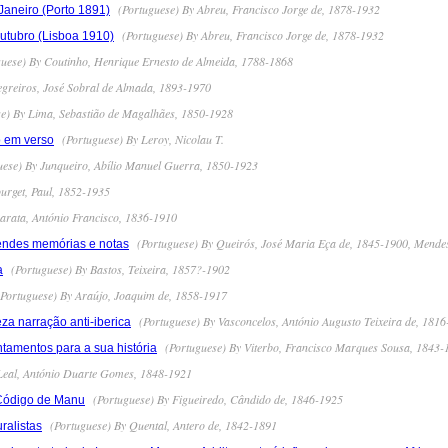
(Portuguese) By Abreu, Francisco Jorge de, 1878-1932
Janeiro (Porto 1891)
(Portuguese) By Abreu, Francisco Jorge de, 1878-1932
utubro (Lisboa 1910)
uese) By Coutinho, Henrique Ernesto de Almeida, 1788-1868
greiros, José Sobral de Almada, 1893-1970
e) By Lima, Sebastião de Magalhães, 1850-1928
(Portuguese) By Leroy, Nicolau T.
o em verso
ese) By Junqueiro, Abílio Manuel Guerra, 1850-1923
urget, Paul, 1852-1935
arata, António Francisco, 1836-1910
(Portuguese) By Queirós, José Maria Eça de, 1845-1900, Mendes
endes memórias e notas
(Portuguese) By Bastos, Teixeira, 1857?-1902
a
Portuguese) By Araújo, Joaquim de, 1858-1917
(Portuguese) By Vasconcelos, António Augusto Teixeira de, 181
a narração anti-iberica
(Portuguese) By Viterbo, Francisco Marques Sousa, 1843-
tamentos para a sua história
Leal, António Duarte Gomes, 1848-1921
(Portuguese) By Figueiredo, Cândido de, 1846-1925
 Código de Manu
(Portuguese) By Quental, Antero de, 1842-1891
ralistas