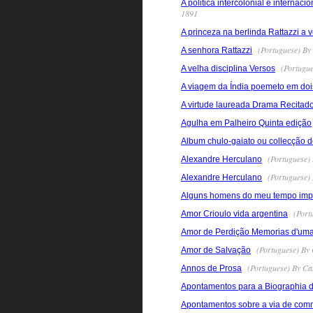
A politica intercolonial e interna
1891
A princeza na berlinda Rattazzi a 
(Portuguese) By 
A senhora Rattazzi
(Portugue
A velha disciplina Versos
A viagem da Índia poemeto em doi
A virtude laureada Drama Recitado
Agulha em Palheiro Quinta edição
Album chulo-gaiato ou collecção de 
(Portuguese)
Alexandre Herculano
(Portuguese)
Alexandre Herculano
Alguns homens do meu tempo impre
(Portu
Amor Crioulo vida argentina
Amor de Perdição Memorias d'uma 
(Portuguese) By 
Amor de Salvação
(Portuguese) By Ca
Annos de Prosa
Apontamentos para a Biographia d
Apontamentos sobre a via de com