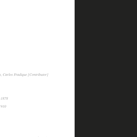
, Carlos Fradique [Contributor]
6-1878
1910