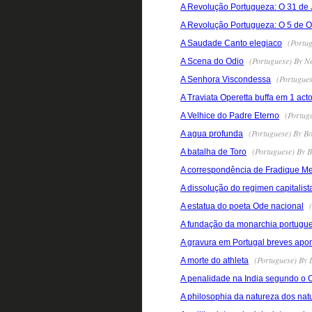
A Revolução Portugueza: O 31 de 
A Revolução Portugueza: O 5 de O
(Portug
A Saudade Canto elegiaco
(Portuguese) By Ne
A Scena do Odio
(Portugues
A Senhora Viscondessa
A Traviata Operetta buffa em 1 act
(Portugu
A Velhice do Padre Eterno
(Portuguese) By Bo
A agua profunda
(Portuguese) By B
A batalha de Toro
A correspondência de Fradique M
A dissolução do regimen capitalist
(
A estatua do poeta Ode nacional
A fundação da monarchia portuguez
A gravura em Portugal breves apon
(Portuguese) By 
A morte do athleta
A penalidade na India segundo o
A philosophia da natureza dos natu