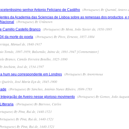
(Portuguese) By Quental, Antero 
celentissimo senhor Antonio Feliciano de Castilho
entes da Academia das Sciencias de Lisboa sobre as remessas dos productos, e not
(Portuguese) By Unknown
 Nacional
(Portuguese) By Mota, João Xavier da, 1850-1895
e Camillo Castello Branco
(Portuguese) By Pires, Ernesto, 1857-1884
04 da morte do poeta
rriaga, Manuel de, 1840-1917
ónio Tomás, 1897-1959, Balsemão, Jaime de, 1891-1947 [Commentator]
elo Branco, Camilo Ferreira Botelho, 1825-1890
By Anchieta, José de, 1534-1597
(Portuguese) By Anonymous
 a hum seu correspondente em Londres
y Queirós, José Maria Eça de, 1845-1900
(Portuguese) By Sanches, António Nunes Ribeiro, 1699-1783
dade
(Portuguese) By Gomes, João Augus
Integração de Aveiro nesse glorioso movimento
(Portuguese) By Barroso, Carlos
itteraria
rtuguese) By Pina, Rui de, 1440-1521
ortuguese) By Pina, Rui de, 1440-1521
Portuguese) By Pina, Rui de, 1440-1521