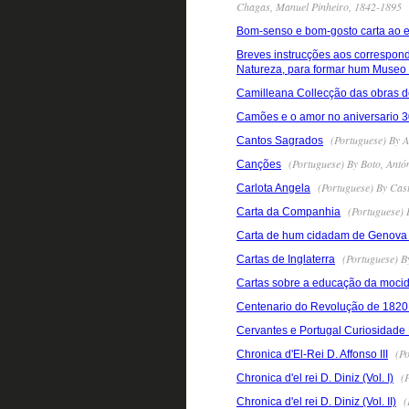
Chagas, Manuel Pinheiro, 1842-1895
Bom-senso e bom-gosto carta ao ex
Breves instrucções aos correspond
Natureza, para formar hum Museo
Camilleana Collecção das obras d
Camões e o amor no aniversario 3
(Portuguese) By A
Cantos Sagrados
(Portuguese) By Boto, Ant
Canções
(Portuguese) By Cast
Carlota Angela
(Portuguese) 
Carta da Companhia
Carta de hum cidadam de Genova
(Portuguese) B
Cartas de Inglaterra
Cartas sobre a educação da moci
Centenario do Revolução de 1820 
Cervantes e Portugal Curiosidade L
(Po
Chronica d'El-Rei D. Affonso III
(P
Chronica d'el rei D. Diniz (Vol. I)
(
Chronica d'el rei D. Diniz (Vol. II)