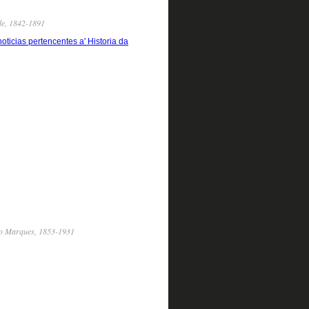
de, 1842-1891
icias pertencentes a' Historia da
to Marques, 1853-1931