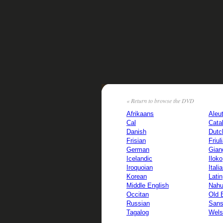
« Return to browse the DVD
Afrikaans
Aleu
Cal
Cata
Danish
Dutc
Frisian
Friul
German
Gian
Icelandic
Iloko
Iroquoian
Itali
Korean
Latin
Middle English
Nahu
Occitan
Old 
Russian
Sans
Tagalog
Wels