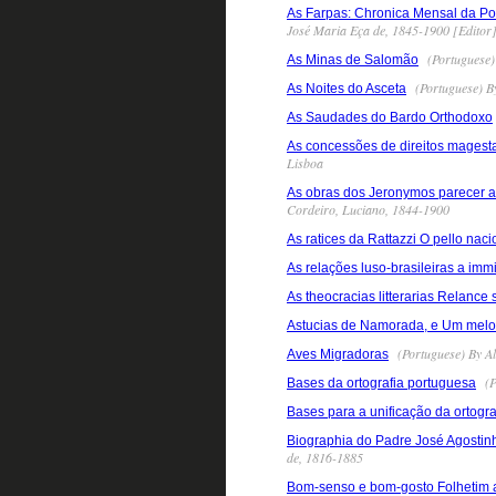
As Farpas: Chronica Mensal da Pol
José Maria Eça de, 1845-1900 [Editor
(Portuguese)
As Minas de Salomão
(Portuguese) By
As Noites do Asceta
As Saudades do Bardo Orthodoxo
As concessões de direitos magest
Lisboa
As obras dos Jeronymos parecer
Cordeiro, Luciano, 1844-1900
As ratices da Rattazzi O pello naci
As relações luso-brasileiras a im
As theocracias litterarias Relance 
Astucias de Namorada, e Um mel
(Portuguese) By Al
Aves Migradoras
(P
Bases da ortografia portuguesa
Bases para a unificação da ortogra
Biographia do Padre José Agostin
de, 1816-1885
Bom-senso e bom-gosto Folhetim a 