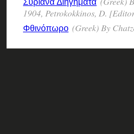
(Greek) B
Συριανά Διηγήματα
1904, Petrokokkinos, D. [Editor
(Greek) By Chatz
Φθινόπωρο