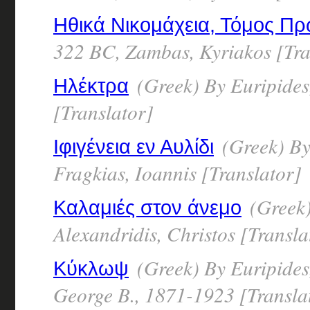
Ηθικά Νικομάχεια, Τόμος Π
322 BC, Zambas, Kyriakos [Tra
(Greek) By Euripides
Ηλέκτρα
[Translator]
(Greek) By
Ιφιγένεια εν Αυλίδι
Fragkias, Ioannis [Translator]
(Greek)
Καλαμιές στον άνεμο
Alexandridis, Christos [Transla
(Greek) By Euripide
Κύκλωψ
George B., 1871-1923 [Transla