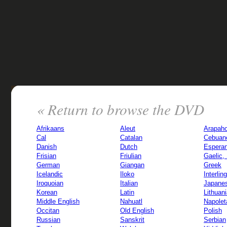
« Return to browse the DVD
Afrikaans
Aleut
Arapah
Cal
Catalan
Cebuan
Danish
Dutch
Esperan
Frisian
Friulian
Gaelic,
German
Giangan
Greek
Icelandic
Iloko
Interlin
Iroquoian
Italian
Japane
Korean
Latin
Lithuan
Middle English
Nahuatl
Napolet
Occitan
Old English
Polish
Russian
Sanskrit
Serbian