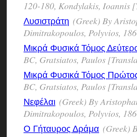
120-180, Kondylakis, Ioannis [
(Greek) By Arist
Λυσιστράτη
Dimitrakopoulos, Polyvios, 18
Μικρά Φυσικά Τόμος Δεύτερ
BC, Gratsiatos, Paulos [Transl
Μικρά Φυσικά Τόμος Πρώτο
BC, Gratsiatos, Paulos [Transl
(Greek) By Aristoph
Νεφέλαι
Dimitrakopoulos, Polyvios, 18
(Greek) B
Ο Γήταυρος Δράμα