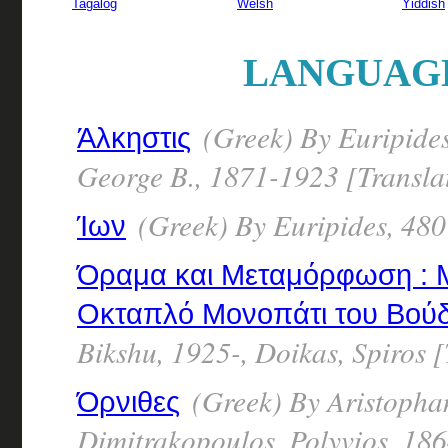
Tagalog
Welsh
Yiddish
LANGUAGE
(Greek) By Euripide
Άλκηστις
George B., 1871-1923 [Transla
(Greek) By Euripides, 48
Ίων
Όραμα και Μεταμόρφωση : Μ
Οκταπλό Μονοπάτι του Βού
Bikshu, 1925-, Doikas, Spiros [
(Greek) By Aristopha
Όρνιθες
Dimitrakopoulos, Polyvios, 18