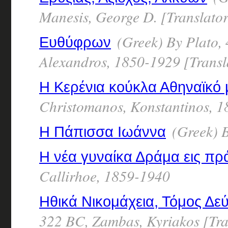
Manesis, George D. [Translator
(Greek) By Plato,
Ευθύφρων
Alexandros, 1850-1929 [Transl
Η Κερένια κούκλα Αθηναϊκό
Christomanos, Konstantinos, 
(Greek) 
Η Πάπισσα Ιωάννα
Η νέα γυναίκα Δράμα εις πρ
Callirhoe, 1859-1940
Ηθικά Νικομάχεια, Τόμος Δε
322 BC, Zambas, Kyriakos [Tra