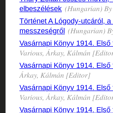
(Hungarian) By 
elbeszélések
Történet A Lógody-utcáról, a 
(Hungarian) By
messzeségről
Vasárnapi Könyv 1914. Első f
Various, Árkay, Kálmán [Edito
Vasárnapi Könyv 1914. Első f
Árkay, Kálmán [Editor]
Vasárnapi Könyv 1914. Első f
Various, Árkay, Kálmán [Edito
Vasárnapi Könyv 1914. Első f