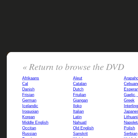
« Return to browse the DVD
Afrikaans
Aleut
Arapah
Cal
Catalan
Cebuan
Danish
Dutch
Esperan
Frisian
Friulian
Gaelic,
German
Giangan
Greek
Icelandic
Iloko
Interlin
Iroquoian
Italian
Japane
Korean
Latin
Lithuan
Middle English
Nahuatl
Napolet
Occitan
Old English
Polish
Russian
Sanskrit
Serbian