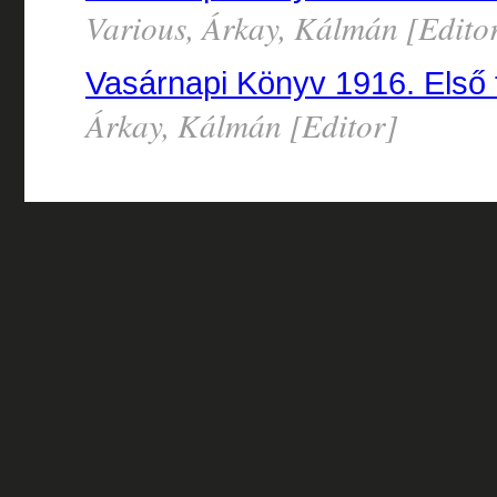
Various, Árkay, Kálmán [Edito
Vasárnapi Könyv 1916. Első f
Árkay, Kálmán [Editor]