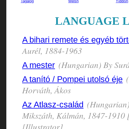
Tagalog
Welsh
Yiddish
LANGUAGE L
A bihari remete és egyéb tör
Aurél, 1884-1963
(Hungarian) By Surá
A mester
(
A tanító / Pompei utolsó éje
Horváth, Ákos
(Hungarian) 
Az Atlasz-család
Mikszáth, Kálmán, 1847-1910 [
[Illustrator]