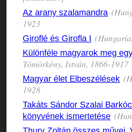
(Hung
Az arany szalamandra
1923
(Hungarian
Giroflé és Girofla I
Különféle magyarok meg eg
Tömörkény, István, 1866-1917
(H
Magyar élet Elbeszélések
1928
Takáts Sándor Szalai Barkóc
(Hung
könyvének ismertetése
Thury Zoltán összes művei, 